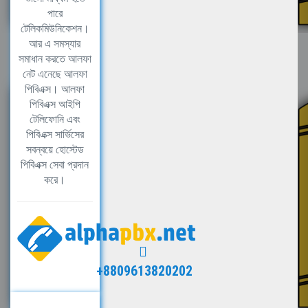
পারে
টেলিকমিউনিকেশন।
আর এ সমস্যার
সমাধান করতে আলফা
নেট এনেছে আলফা
পিবিএক্স। আলফা
পিবিএক্স আইপি
টেলিফোনি এবং
পিবিএক্স সার্ভিসের
সবন্বয়ে হোস্টেড
পিবিএক্স সেবা প্রদান
করে।
+8809613820202