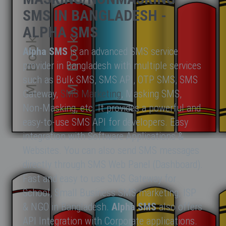
SMS IN BANGLADESH -
ALPHA SMS
Alpha SMS
is an advanced SMS service
provider in Bangladesh with multiple services
such as Bulk SMS, SMS API, OTP SMS, SMS
Gateway,
SMS Marketing
, Masking SMS,
Non-Masking, etc. It provides a powerful and
easy-to-use SMS API for developers. Easy
integration with Software Applications &
Websites. You can also send SMS messages
directly through SMS Web Panel (Dashboard).
Fast and easy to use SMS Gateway for
School, Small Business SMS marketing, ISP
& NGO in Bangladesh.
Alpha SMS
also offers
API Integration with Corporate applications.