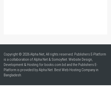
Copyright © 2026 Alpha Net, All rights reserved. Publishers E-Platform
is a collaboration of Alpha Net & SomoyNet.
Website Design
,
Development & Hosting for books.com.bd and the Publishers E-
Platform is provided by Alpha Net. Best
Web Hosting Company in
Bangladesh
.