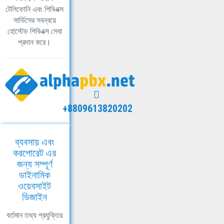
টেলিফোনি এবং পিবিএক্স
সার্ভিসের সবন্বয়ে
হোস্টেড পিবিএক্স সেবা
প্রদান করে।
+8809613820202
ব্যবসায় এবং
করপোরেট এর
জন্য সম্পূর্ণ
ডাইনামিক
ওয়েবসাইট
ডিজাইন
বর্তমান তথ্য প্রযুক্তির