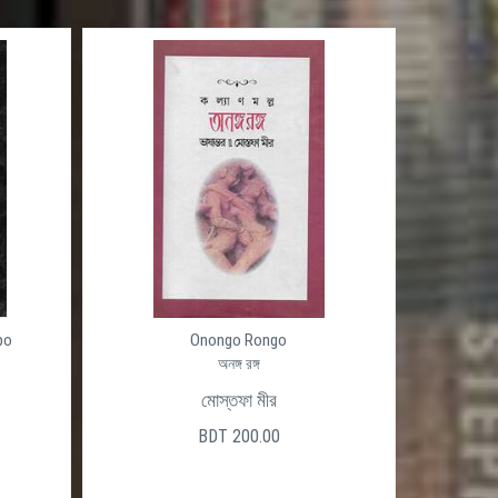
po
Onongo Rongo
অনঙ্গ রঙ্গ
মোস্তফা মীর
BDT 200.00