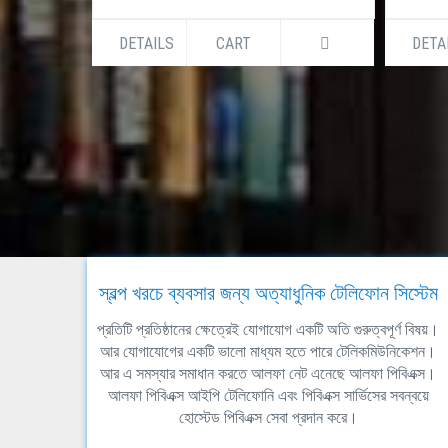
DETAILS
CART
DETA
স্বল্প খরচে ব্যবসার জন্য অত্যাধুনিক টেলিফোন সিস্টেম
প্রতিটি প্রতিষ্ঠানের ক্ষেত্রেই যোগাযোগ একটি অতি গুরুত্বপূর্ণ বিষয়।
আর যোগাযোগের একটি ভালো মাধ্যম হতে পারে টেলিকমিউনিকেশন।
আর এ সমস্যার সমাধান করতে আলফা নেট এনেছে আলফা পিবিএক্স।
আলফা পিবিএক্স আইপি টেলিফোনি এবং পিবিএক্স সার্ভিসের সবন্বয়ে
হোস্টেড পিবিএক্স সেবা প্রদান করে।