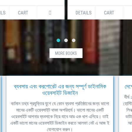
ILS
CART
DETAILS
CART
MORE BOOKS
ব্যবসায় এবং করপোরেট এর জন্য সম্পূর্ণ ডাইনামিক
দেশ
ওয়েবসাইট ডিজাইন
দীর্
বর্তমান তথ্য প্রযুক্তির যুগে যে কোন ব্যবসা প্রতিষ্ঠানের জন্য ভালো
হোস্ট
মানের একটি ওয়েবসাইট থাকা অপরিহার্য। ভালো মানের একটি
লিন
ওয়েবসাইট আপনার ব্যবসাকে নিয়ে যাবে আর এক ধাপ এগিয়ে। তাই
ডাটা
একটি ভালো মানের ওয়েবসাইট ডিজাইন করতে আলফা নেট এ আজ ই
আল
যোগাযোগ করুন।