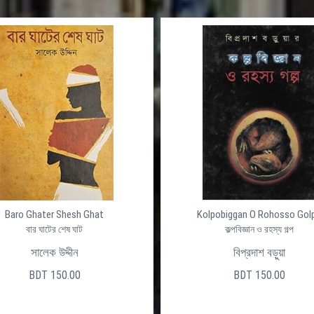
Baro Ghater Shesh Ghat
Kolpobiggan O Rohosso Gol
বার ঘাটের শেষ ঘাট
কল্পবিজ্ঞান ও রহস্য গল্প
সালেক উদ্দীন
বিপ্রদাশ বড়ুয়া
BDT 150.00
BDT 150.00