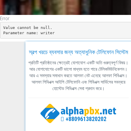
Error:
Value cannot be null.

Parameter name: writer
স্বল্প খরচে ব্যবসার জন্য অত্যাধুনিক টেলিফোন সিস্টেম
প্রতিটি প্রতিষ্ঠানের ক্ষেত্রেই যোগাযোগ একটি অতি গুরুত্বপূর্ণ বিষয়।
আর যোগাযোগের একটি ভালো মাধ্যম হতে পারে টেলিকমিউনিকেশন।
আর এ সমস্যার সমাধান করতে আলফা নেট এনেছে আলফা পিবিএক্স।
আলফা পিবিএক্স আইপি টেলিফোনি এবং পিবিএক্স সার্ভিসের সবন্বয়ে
হোস্টেড পিবিএক্স সেবা প্রদান করে।
+8809613820202