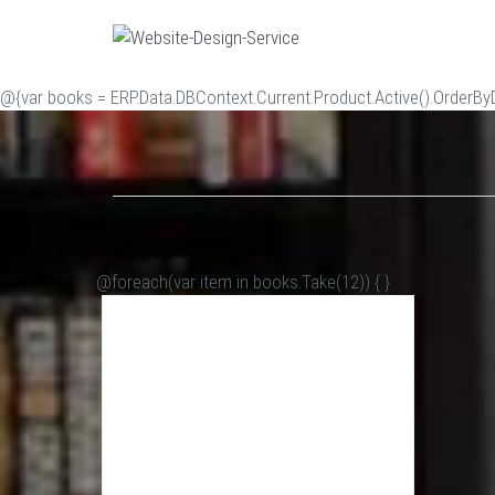
@{var books = ERP.Data.DBContext.Current.Product.Active().OrderByDe
@foreach(var item in books.Take(12)) {
}