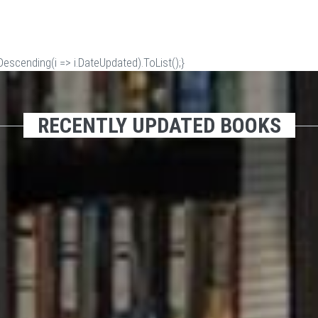
scending(i => i.DateUpdated).ToList();}
RECENTLY UPDATED BOOKS