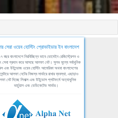
ের সেরা ওয়েব হোস্টিং প্রোভাইডার ইন বাংলাদেশ
ঘ ১৭ বছর বাংলাদেশে নিরবিচ্ছিন্ন ভাবে ডোমেইন রেজিস্ট্রেশন ও
িং সেবা প্রদান করে আসছে আলফা নেট। সুলভ মূল্যে সর্বাধুনিক
াক্স এবং উইন্ডোজ ওয়েব হোস্টিং আমেরিকা অথবা বাংলাদেশের
সেন্টারে আলফা নেটের নিজস্ব সার্ভারে রাখার ব্যবস্থা, এছাড়াও
ফা নেট দিচ্ছে লিনাক্স এবং উইন্ডোস প্লাটফর্মে অত্যাধুনিক
ভার্চুয়াল এবং ডেডিকেটেড সার্ভার।