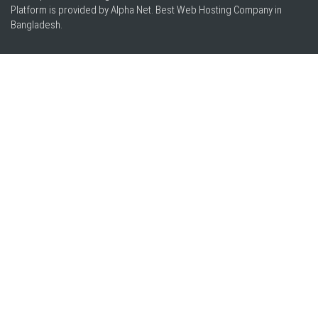
Platform is provided by Alpha Net. Best
Web Hosting Company in
Bangladesh
.