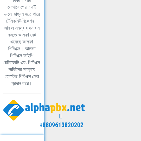
বিষয়। আর
যোগাযোগের একটি
ভালো মাধ্যম হতে পারে
টেলিকমিউনিকেশন।
আর এ সমস্যার সমাধান
করতে আলফা নেট
এনেছে আলফা
পিবিএক্স। আলফা
পিবিএক্স আইপি
টেলিফোনি এবং পিবিএক্স
সার্ভিসের সবন্বয়ে
হোস্টেড পিবিএক্স সেবা
প্রদান করে।
+8809613820202