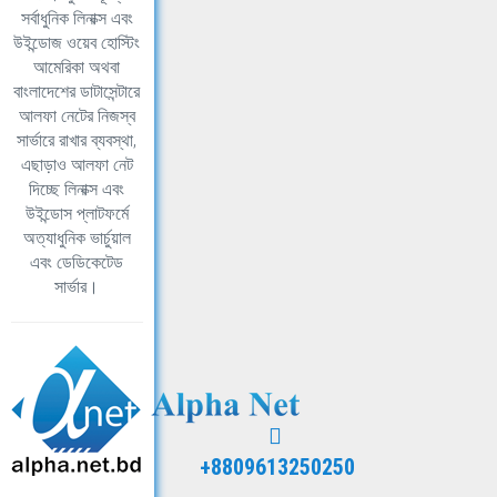
সর্বাধুনিক লিনাক্স এবং
উইন্ডোজ ওয়েব হোস্টিং
আমেরিকা অথবা
বাংলাদেশের ডাটাসেন্টারে
আলফা নেটের নিজস্ব
সার্ভারে রাখার ব্যবস্থা,
এছাড়াও আলফা নেট
দিচ্ছে লিনাক্স এবং
উইন্ডোস প্লাটফর্মে
অত্যাধুনিক ভার্চুয়াল
এবং ডেডিকেটেড
সার্ভার।
+8809613250250