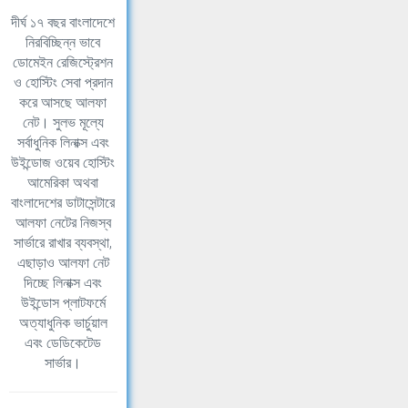
দীর্ঘ ১৭ বছর বাংলাদেশে
নিরবিচ্ছিন্ন ভাবে
ডোমেইন রেজিস্ট্রেশন
ও হোস্টিং সেবা প্রদান
করে আসছে আলফা
নেট। সুলভ মূল্যে
সর্বাধুনিক লিনাক্স এবং
উইন্ডোজ ওয়েব হোস্টিং
আমেরিকা অথবা
বাংলাদেশের ডাটাসেন্টারে
আলফা নেটের নিজস্ব
সার্ভারে রাখার ব্যবস্থা,
এছাড়াও আলফা নেট
দিচ্ছে লিনাক্স এবং
উইন্ডোস প্লাটফর্মে
অত্যাধুনিক ভার্চুয়াল
এবং ডেডিকেটেড
সার্ভার।