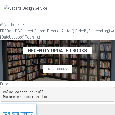
@{var books =
ERP.Data.DBContext.Current.Product.Active().OrderByDescending(i =>
i.DateUpdated).ToList();}
RECENTLY UPDATED BOOKS
MORE BOOKS
Error:
Value cannot be null.

Parameter name: writer
স্বল্প খরচে ব্যবসার