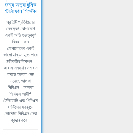
জন্য অত্যাধুনিক
টেলিফোন সিস্টেম
প্রতিটি প্রতিষ্ঠানের
ক্ষেত্রেই যোগাযোগ
একটি অতি গুরুত্বপূর্ণ
বিষয়। আর
যোগাযোগের একটি
ভালো মাধ্যম হতে পারে
টেলিকমিউনিকেশন।
আর এ সমস্যার সমাধান
করতে আলফা নেট
এনেছে আলফা
পিবিএক্স। আলফা
পিবিএক্স আইপি
টেলিফোনি এবং পিবিএক্স
সার্ভিসের সবন্বয়ে
হোস্টেড পিবিএক্স সেবা
প্রদান করে।