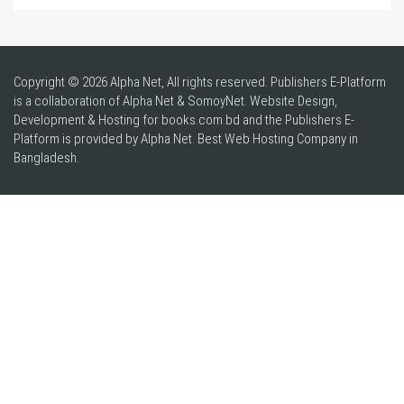
Copyright © 2026 Alpha Net, All rights reserved. Publishers E-Platform
is a collaboration of Alpha Net & SomoyNet.
Website Design
,
Development & Hosting for books.com.bd and the Publishers E-
Platform is provided by Alpha Net. Best
Web Hosting Company in
Bangladesh
.