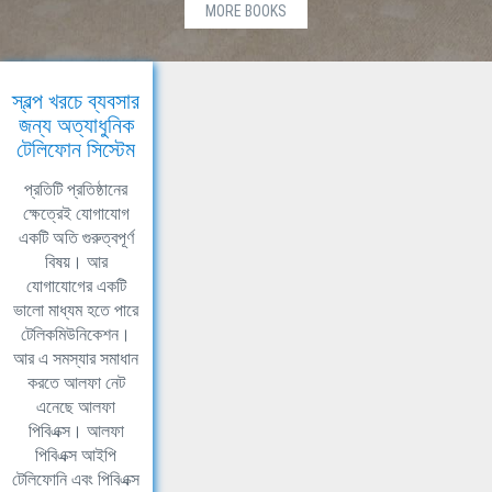
MORE BOOKS
স্বল্প খরচে ব্যবসার
জন্য অত্যাধুনিক
টেলিফোন সিস্টেম
প্রতিটি প্রতিষ্ঠানের
ক্ষেত্রেই যোগাযোগ
একটি অতি গুরুত্বপূর্ণ
বিষয়। আর
যোগাযোগের একটি
ভালো মাধ্যম হতে পারে
টেলিকমিউনিকেশন।
আর এ সমস্যার সমাধান
করতে আলফা নেট
এনেছে আলফা
পিবিএক্স। আলফা
পিবিএক্স আইপি
টেলিফোনি এবং পিবিএক্স