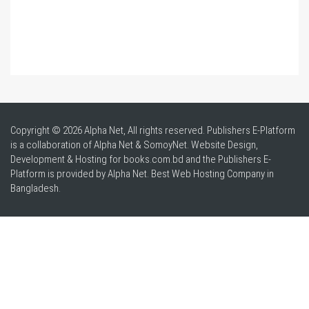
Copyright © 2026 Alpha Net, All rights reserved. Publishers E-Platform
is a collaboration of Alpha Net & SomoyNet.
Website Design
,
Development & Hosting for books.com.bd and the Publishers E-
Platform is provided by Alpha Net. Best
Web Hosting Company in
Bangladesh
.