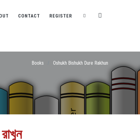
OUT
CONTACT
REGISTER
Books
/
Oshukh Bishukh Dure Rakhun
 রাখুন