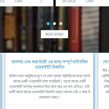
DETAILS
CART
DETAILS
MORE BOOKS
ব্যবসায় এবং করপোরেট এর জন্য সম্পূর্ণ ডাইনামিক
দেশ
ওয়েবসাইট ডিজাইন
দীর্
বর্তমান তথ্য প্রযুক্তির যুগে যে কোন ব্যবসা প্রতিষ্ঠানের জন্য ভালো
হোস্ট
মানের একটি ওয়েবসাইট থাকা অপরিহার্য। ভালো মানের একটি
লিন
ওয়েবসাইট আপনার ব্যবসাকে নিয়ে যাবে আর এক ধাপ এগিয়ে। তাই
ডাটা
একটি ভালো মানের ওয়েবসাইট ডিজাইন করতে আলফা নেট এ আজ ই
আল
যোগাযোগ করুন।