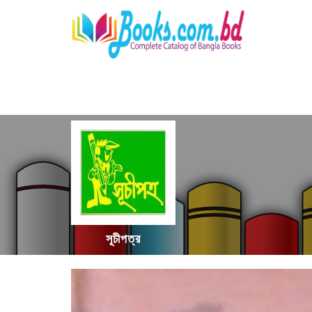
সূচীপত্র