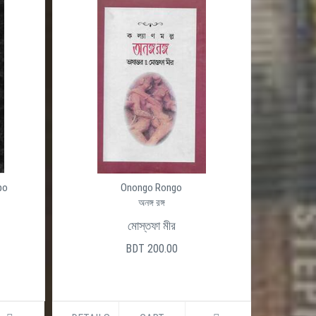
Onongo Rongo
Ojogor (Okhondo)
অনঙ্গ রঙ্গ
অজগর
মোস্তফা মীর
হরিপদ দত্ত
BDT 200.00
BDT 480.00