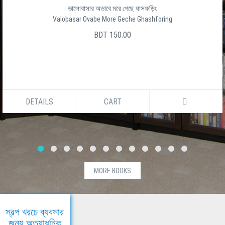
ভালোবাসার অভাবে মরে গেছে ঘাসফড়িং
Valobasar Ovabe More Geche Ghashforing
BDT 150.00
DETAILS
CART
MORE BOOKS
স্বল্প খরচে ব্যবসার
জন্য অত্যাধুনিক