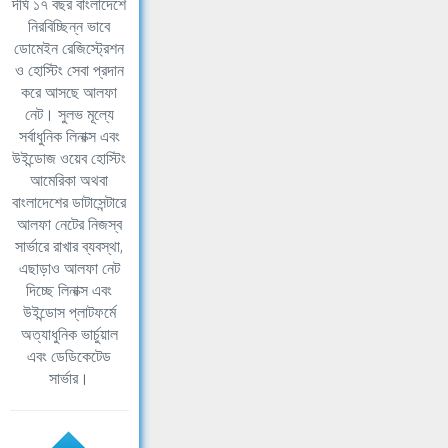
দীর্ঘ ১৭ বছর বাংলাদেশে
নিরবিচ্ছিন্ন ভাবে
ডোমেইন রেজিস্ট্রেশন
ও হোস্টিং সেবা প্রদান
করে আসছে আলফা
নেট। সুলভ মূল্যে
সর্বাধুনিক লিনাক্স এবং
উইন্ডোজ ওয়েব হোস্টিং
আমেরিকা অথবা
বাংলাদেশের ডাটাসেন্টারে
আলফা নেটের নিজস্ব
সার্ভারে রাখার ব্যবস্থা,
এছাড়াও আলফা নেট
দিচ্ছে লিনাক্স এবং
উইন্ডোস প্লাটফর্মে
অত্যাধুনিক ভার্চুয়াল
এবং ডেডিকেটেড
সার্ভার।