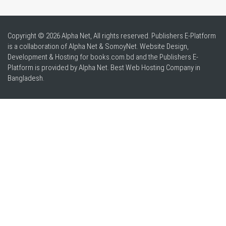
Copyright © 2026 Alpha Net, All rights reserved. Publishers E-Platform
is a collaboration of Alpha Net & SomoyNet.
Website Design
,
Development & Hosting for books.com.bd and the Publishers E-
Platform is provided by Alpha Net. Best
Web Hosting Company in
Bangladesh
.