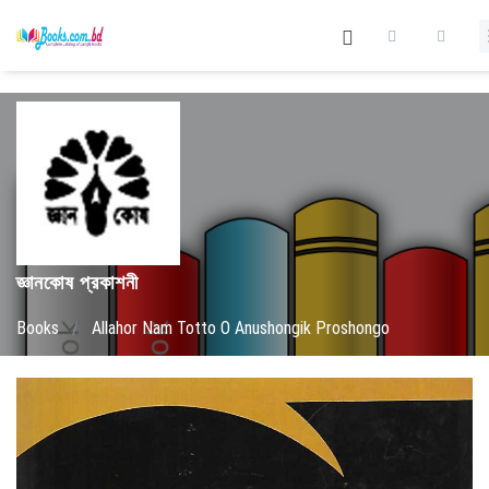
জ্ঞানকোষ প্রকাশনী
Books
/
Allahor Nam Totto O Anushongik Proshongo