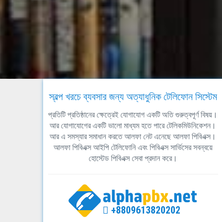
স্বল্প খরচে ব্যবসার জন্য অত্যাধুনিক টেলিফোন সিস্টেম
প্রতিটি প্রতিষ্ঠানের ক্ষেত্রেই যোগাযোগ একটি অতি গুরুত্বপূর্ণ বিষয়।
আর যোগাযোগের একটি ভালো মাধ্যম হতে পারে টেলিকমিউনিকেশন।
আর এ সমস্যার সমাধান করতে আলফা নেট এনেছে আলফা পিবিএক্স।
আলফা পিবিএক্স আইপি টেলিফোনি এবং পিবিএক্স সার্ভিসের সবন্বয়ে
হোস্টেড পিবিএক্স সেবা প্রদান করে।
+8809613820202