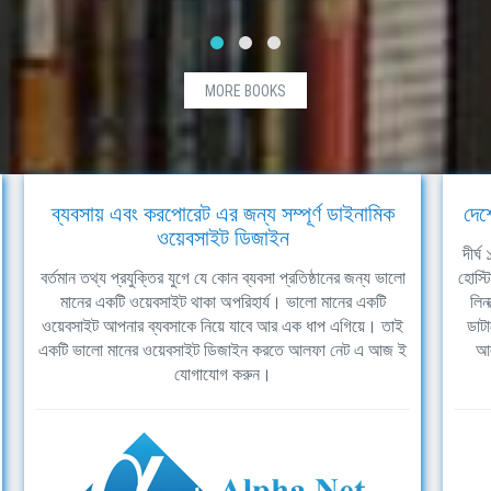
MORE BOOKS
ব্যবসায় এবং করপোরেট এর জন্য সম্পূর্ণ ডাইনামিক
দেশ
ওয়েবসাইট ডিজাইন
দীর্
বর্তমান তথ্য প্রযুক্তির যুগে যে কোন ব্যবসা প্রতিষ্ঠানের জন্য ভালো
হোস্ট
মানের একটি ওয়েবসাইট থাকা অপরিহার্য। ভালো মানের একটি
লিন
ওয়েবসাইট আপনার ব্যবসাকে নিয়ে যাবে আর এক ধাপ এগিয়ে। তাই
ডাটা
একটি ভালো মানের ওয়েবসাইট ডিজাইন করতে আলফা নেট এ আজ ই
আল
যোগাযোগ করুন।