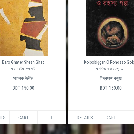
Baro Ghater Shesh Ghat
Kolpobiggan O Rohosso Gol
বার ঘাটের শেষ ঘাট
কল্পবিজ্ঞান ও রহস্য গল্প
সালেক উদ্দীন
বিপ্রদাশ বড়ুয়া
BDT 150.00
BDT 150.00
ILS
CART
DETAILS
CART