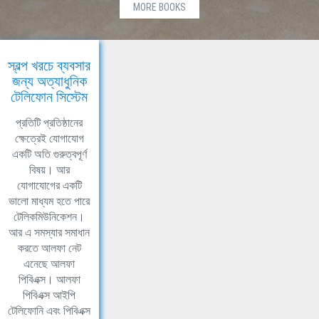
MORE BOOKS
স্বল্প খরচে ব্যবসার
জন্য অত্যাধুনিক
টেলিফোন সিস্টেম
প্রতিটি প্রতিষ্ঠানের
ক্ষেত্রেই যোগাযোগ
একটি অতি গুরুত্বপূর্ণ
বিষয়। আর
যোগাযোগের একটি
ভালো মাধ্যম হতে পারে
টেলিকমিউনিকেশন।
আর এ সমস্যার সমাধান
করতে আলফা নেট
এনেছে আলফা
পিবিএক্স। আলফা
পিবিএক্স আইপি
টেলিফোনি এবং পিবিএক্স