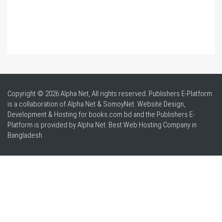
Copyright © 2026 Alpha Net, All rights reserved. Publishers E-Platform
is a collaboration of Alpha Net & SomoyNet.
Website Design
,
Development & Hosting for books.com.bd and the Publishers E-
Platform is provided by Alpha Net. Best
Web Hosting Company in
Bangladesh
.