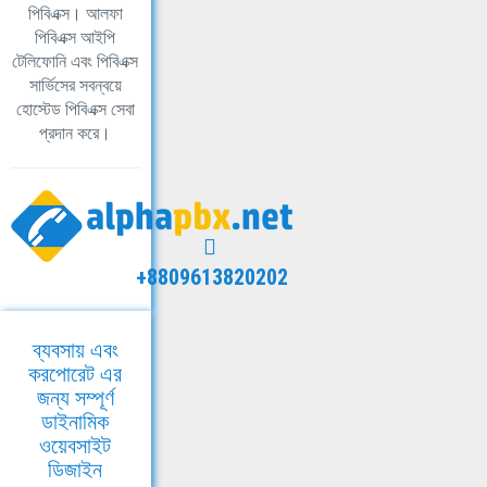
পিবিএক্স। আলফা
পিবিএক্স আইপি
টেলিফোনি এবং পিবিএক্স
সার্ভিসের সবন্বয়ে
হোস্টেড পিবিএক্স সেবা
প্রদান করে।
+8809613820202
ব্যবসায় এবং
করপোরেট এর
জন্য সম্পূর্ণ
ডাইনামিক
ওয়েবসাইট
ডিজাইন