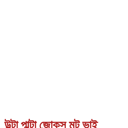
উল্টা পাল্টা জোক্‌স মন্টু ভাই