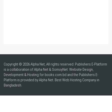
Copyright © 2026 Alpha Net, All rights reserved. Publishers E-Platform
is a collaboration of Alpha Net & SomoyNet.
Website Design
,
Development & Hosting for books.com.bd and the Publishers E-
Platform is provided by Alpha Net. Best
Web Hosting Company in
Bangladesh
.