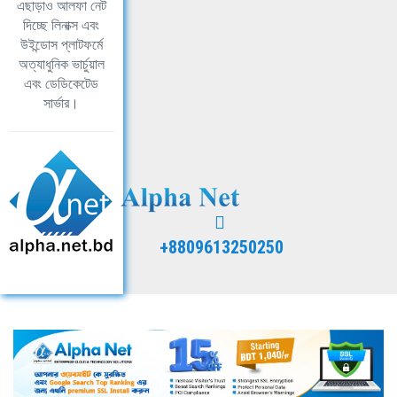
এছাড়াও আলফা নেট
দিচ্ছে লিনাক্স এবং
উইন্ডোস প্লাটফর্মে
অত্যাধুনিক ভার্চুয়াল
এবং ডেডিকেটেড
সার্ভার।
+8809613250250