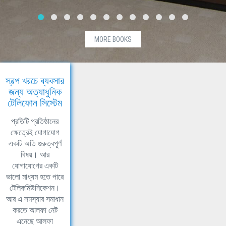
MORE BOOKS
স্বল্প খরচে ব্যবসার
জন্য অত্যাধুনিক
টেলিফোন সিস্টেম
প্রতিটি প্রতিষ্ঠানের
ক্ষেত্রেই যোগাযোগ
একটি অতি গুরুত্বপূর্ণ
বিষয়। আর
যোগাযোগের একটি
ভালো মাধ্যম হতে পারে
টেলিকমিউনিকেশন।
আর এ সমস্যার সমাধান
করতে আলফা নেট
এনেছে আলফা