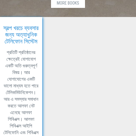
MORE BOOKS
স্বল্প খরচে ব্যবসার
জন্য অত্যাধুনিক
টেলিফোন সিস্টেম
প্রতিটি প্রতিষ্ঠানের
ক্ষেত্রেই যোগাযোগ
একটি অতি গুরুত্বপূর্ণ
বিষয়। আর
যোগাযোগের একটি
ভালো মাধ্যম হতে পারে
টেলিকমিউনিকেশন।
আর এ সমস্যার সমাধান
করতে আলফা নেট
এনেছে আলফা
পিবিএক্স। আলফা
পিবিএক্স আইপি
টেলিফোনি এবং পিবিএক্স