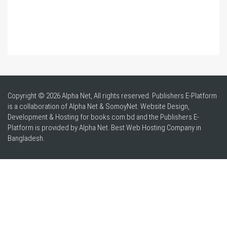
Copyright © 2026 Alpha Net, All rights reserved. Publishers E-Platform
is a collaboration of Alpha Net & SomoyNet.
Website Design
,
Development & Hosting for books.com.bd and the Publishers E-
Platform is provided by Alpha Net. Best
Web Hosting Company in
Bangladesh
.