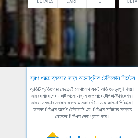
DETAILS
CART
DET
স্বল্প খরচে ব্যবসার জন্য অত্যাধুনিক টেলিফোন সিস্টেম
প্রতিটি প্রতিষ্ঠানের ক্ষেত্রেই যোগাযোগ একটি অতি গুরুত্বপূর্ণ বিষয়।
আর যোগাযোগের একটি ভালো মাধ্যম হতে পারে টেলিকমিউনিকেশন।
আর এ সমস্যার সমাধান করতে আলফা নেট এনেছে আলফা পিবিএক্স।
আলফা পিবিএক্স আইপি টেলিফোনি এবং পিবিএক্স সার্ভিসের সবন্বয়ে
হোস্টেড পিবিএক্স সেবা প্রদান করে।