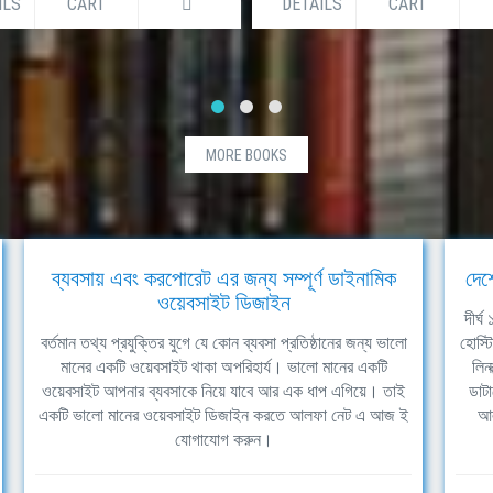
AILS
CART
DETAILS
CART
MORE BOOKS
ব্যবসায় এবং করপোরেট এর জন্য সম্পূর্ণ ডাইনামিক
দেশ
ওয়েবসাইট ডিজাইন
দীর্
বর্তমান তথ্য প্রযুক্তির যুগে যে কোন ব্যবসা প্রতিষ্ঠানের জন্য ভালো
হোস্ট
মানের একটি ওয়েবসাইট থাকা অপরিহার্য। ভালো মানের একটি
লিন
ওয়েবসাইট আপনার ব্যবসাকে নিয়ে যাবে আর এক ধাপ এগিয়ে। তাই
ডাটা
একটি ভালো মানের ওয়েবসাইট ডিজাইন করতে আলফা নেট এ আজ ই
আল
যোগাযোগ করুন।