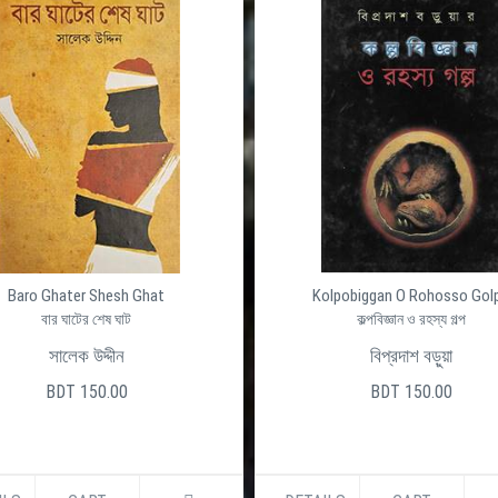
Kolpobiggan O Rohosso Golpo
Onongo Rongo
কল্পবিজ্ঞান ও রহস্য গল্প
অনঙ্গ রঙ্গ
বিপ্রদাশ বড়ুয়া
মোস্তফা মীর
BDT 150.00
BDT 200.00