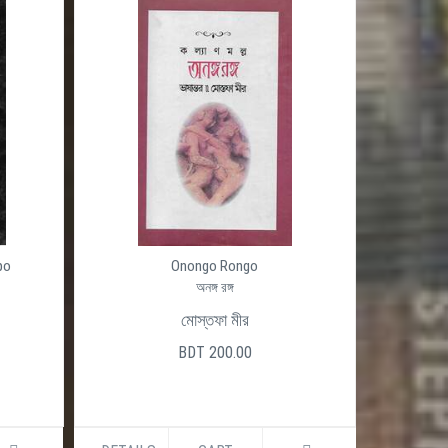
Ojogor (Okhondo)
অজগর
হরিপদ দত্ত
BDT 480.00