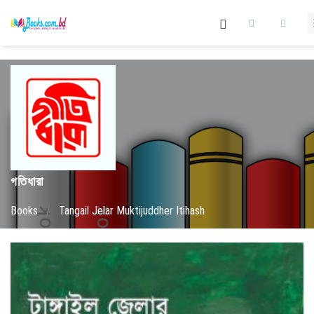
গতিধারা
Books
/
Tangail Jelar Muktijuddher Itihash