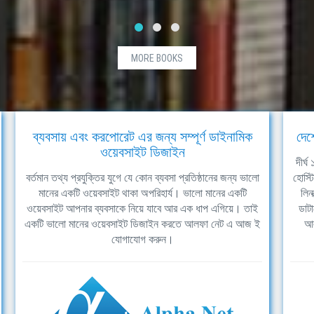
MORE BOOKS
ব্যবসায় এবং করপোরেট এর জন্য সম্পূর্ণ ডাইনামিক
দেশ
ওয়েবসাইট ডিজাইন
দীর্
বর্তমান তথ্য প্রযুক্তির যুগে যে কোন ব্যবসা প্রতিষ্ঠানের জন্য ভালো
হোস্ট
মানের একটি ওয়েবসাইট থাকা অপরিহার্য। ভালো মানের একটি
লিন
ওয়েবসাইট আপনার ব্যবসাকে নিয়ে যাবে আর এক ধাপ এগিয়ে। তাই
ডাটা
একটি ভালো মানের ওয়েবসাইট ডিজাইন করতে আলফা নেট এ আজ ই
আল
যোগাযোগ করুন।