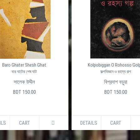
Baro Ghater Shesh Ghat
Kolpobiggan O Rohosso Gol
বার ঘাটের শেষ ঘাট
কল্পবিজ্ঞান ও রহস্য গল্প
সালেক উদ্দীন
বিপ্রদাশ বড়ুয়া
BDT 150.00
BDT 150.00
ILS
CART
DETAILS
CART