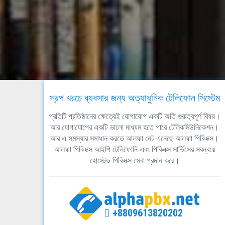
স্বল্প খরচে ব্যবসার জন্য অত্যাধুনিক টেলিফোন সিস্টেম
প্রতিটি প্রতিষ্ঠানের ক্ষেত্রেই যোগাযোগ একটি অতি গুরুত্বপূর্ণ বিষয়।
আর যোগাযোগের একটি ভালো মাধ্যম হতে পারে টেলিকমিউনিকেশন।
আর এ সমস্যার সমাধান করতে আলফা নেট এনেছে আলফা পিবিএক্স।
আলফা পিবিএক্স আইপি টেলিফোনি এবং পিবিএক্স সার্ভিসের সবন্বয়ে
হোস্টেড পিবিএক্স সেবা প্রদান করে।
+8809613820202