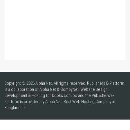
Copyright © 2026 Alpha Net, All rights reserved. Publishers E-Platform
is a collaboration of Alpha Net & SomoyNet.
Website Design
,
Development & Hosting for books.com.bd and the Publishers E-
Platform is provided by Alpha Net. Best
Web Hosting Company in
Bangladesh
.