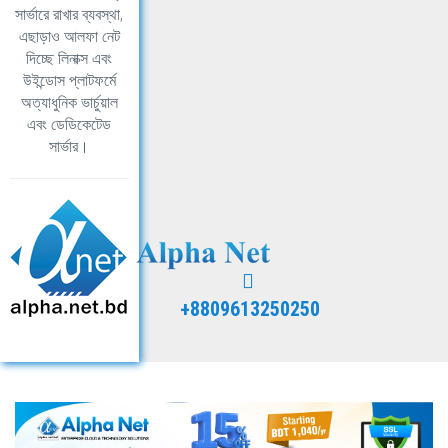
সার্ভারে রাখার ব্যবস্থা,
এছাড়াও আলফা নেট
দিচ্ছে লিনাক্স এবং
উইন্ডোস প্লাটফর্মে
অত্যাধুনিক ভার্চুয়াল
এবং ডেডিকেটেড
সার্ভার।
+8809613250250