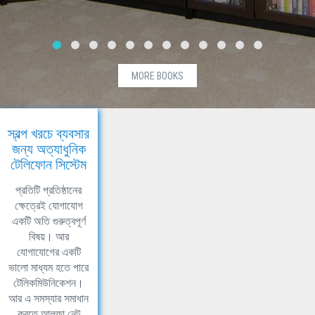
MORE BOOKS
স্বল্প খরচে ব্যবসার
জন্য অত্যাধুনিক
টেলিফোন সিস্টেম
প্রতিটি প্রতিষ্ঠানের
ক্ষেত্রেই যোগাযোগ
একটি অতি গুরুত্বপূর্ণ
বিষয়। আর
যোগাযোগের একটি
ভালো মাধ্যম হতে পারে
টেলিকমিউনিকেশন।
আর এ সমস্যার সমাধান
করতে আলফা নেট