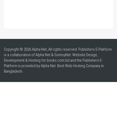
Copyright © 2026 Alpha Net, All rights reserved. Publishers E-Platform
is a collaboration of Alpha Net & SomoyNet.
Website Design
,
Development & Hosting for books.com.bd and the Publishers E-
Platform is provided by Alpha Net. Best
Web Hosting Company in
Bangladesh
.