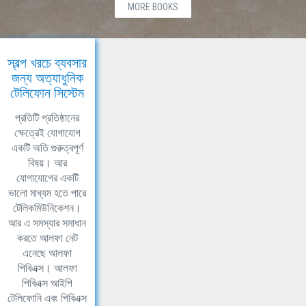
MORE BOOKS
স্বল্প খরচে ব্যবসার
জন্য অত্যাধুনিক
টেলিফোন সিস্টেম
প্রতিটি প্রতিষ্ঠানের
ক্ষেত্রেই যোগাযোগ
একটি অতি গুরুত্বপূর্ণ
বিষয়। আর
যোগাযোগের একটি
ভালো মাধ্যম হতে পারে
টেলিকমিউনিকেশন।
আর এ সমস্যার সমাধান
করতে আলফা নেট
এনেছে আলফা
পিবিএক্স। আলফা
পিবিএক্স আইপি
টেলিফোনি এবং পিবিএক্স