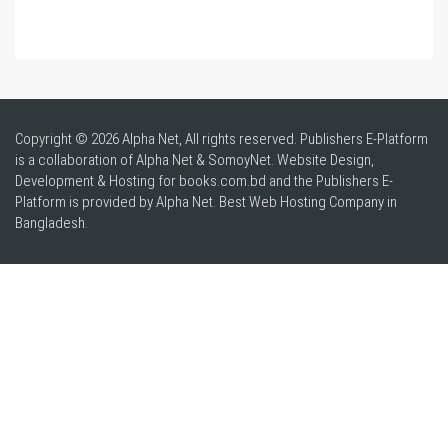
Copyright © 2026 Alpha Net, All rights reserved. Publishers E-Platform
is a collaboration of Alpha Net & SomoyNet.
Website Design
,
Development & Hosting for books.com.bd and the Publishers E-
Platform is provided by Alpha Net. Best
Web Hosting Company in
Bangladesh
.