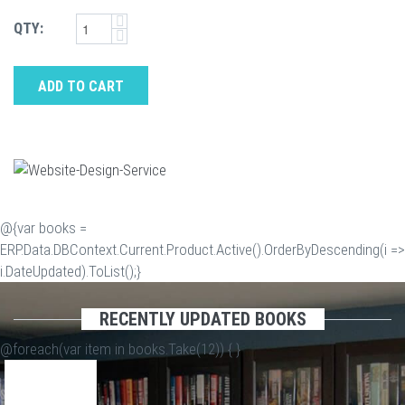
QTY:
ADD TO CART
@{var books =
ERP.Data.DBContext.Current.Product.Active().OrderByDescending(i =>
i.DateUpdated).ToList();}
RECENTLY UPDATED BOOKS
@foreach(var item in books.Take(12)) {
}