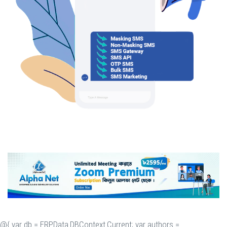
@{ var db = ERP.Data.DBContext.Current; var authors =