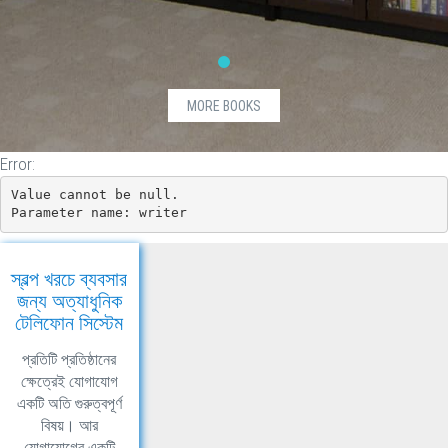
@item.ListPrice.Value.ToString("0.00")
}else if
(item.ListPrice.HasValue)
{
BDT
MORE BOOKS
@item.ListPrice.Value.ToString("0.00")
}
Error:
Value cannot be null.

Parameter name: writer
স্বল্প খরচে ব্যবসার
জন্য অত্যাধুনিক
টেলিফোন সিস্টেম
প্রতিটি প্রতিষ্ঠানের
ক্ষেত্রেই যোগাযোগ
একটি অতি গুরুত্বপূর্ণ
বিষয়। আর
যোগাযোগের একটি