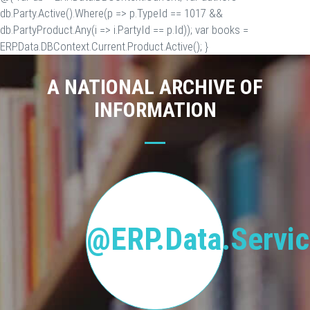
db.Party.Active().Where(p => p.TypeId == 1017 &&
db.PartyProduct.Any(i => i.PartyId == p.Id)); var books =
ERP.Data.DBContext.Current.Product.Active(); }
A NATIONAL ARCHIVE OF
INFORMATION
@ERP.Data.Servic