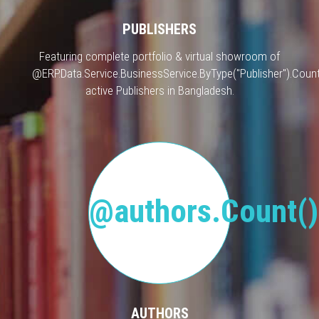
PUBLISHERS
Featuring complete portfolio & virtual showroom of
@ERP.Data.Service.BusinessService.ByType("Publisher").Count
active Publishers in Bangladesh.
@authors.Count()
AUTHORS