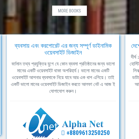
MORE BOOKS
ব্যবসায় এবং করপোরেট এর জন্য সম্পূর্ণ ডাইনামিক
দেশ
ওয়েবসাইট ডিজাইন
দীর্
বর্তমান তথ্য প্রযুক্তির যুগে যে কোন ব্যবসা প্রতিষ্ঠানের জন্য ভালো
হোস্ট
মানের একটি ওয়েবসাইট থাকা অপরিহার্য। ভালো মানের একটি
লিন
ওয়েবসাইট আপনার ব্যবসাকে নিয়ে যাবে আর এক ধাপ এগিয়ে। তাই
ডাটা
একটি ভালো মানের ওয়েবসাইট ডিজাইন করতে আলফা নেট এ আজ ই
আল
যোগাযোগ করুন।
+8809613250250