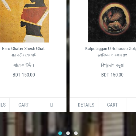
Baro Ghater Shesh Ghat
Kolpobiggan O Rohosso Gol
বার ঘাটের শেষ ঘাট
কল্পবিজ্ঞান ও রহস্য গল্প
সালেক উদ্দীন
বিপ্রদাশ বড়ুয়া
BDT 150.00
BDT 150.00
ILS
CART
DETAILS
CART