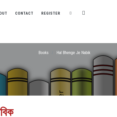
OUT
CONTACT
REGISTER
Books
/
Hal Bhenge Je Nabik
াবিক