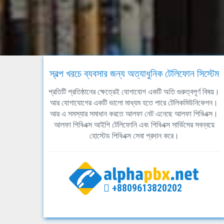
স্বল্প খরচে ব্যবসার জন্য অত্যাধুনিক টেলিফোন সিস্টেম
প্রতিটি প্রতিষ্ঠানের ক্ষেত্রেই যোগাযোগ একটি অতি গুরুত্বপূর্ণ বিষয়।
আর যোগাযোগের একটি ভালো মাধ্যম হতে পারে টেলিকমিউনিকেশন।
আর এ সমস্যার সমাধান করতে আলফা নেট এনেছে আলফা পিবিএক্স।
আলফা পিবিএক্স আইপি টেলিফোনি এবং পিবিএক্স সার্ভিসের সবন্বয়ে
হোস্টেড পিবিএক্স সেবা প্রদান করে।
+8809613820202