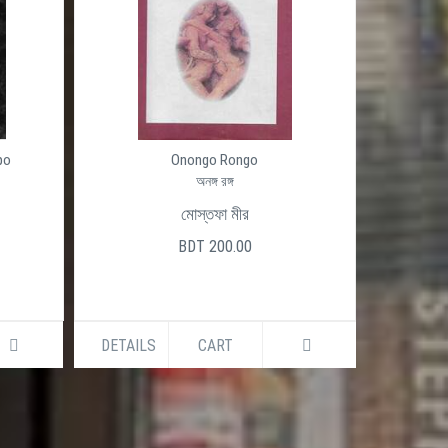
po
Onongo Rongo
অনঙ্গ রঙ্গ
মোস্তফা মীর
BDT 200.00
DETAILS
CART
DETAILS