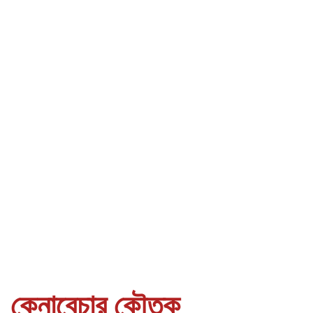
কেনাবেচার কৌতুক