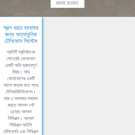
MORE BOOKS
স্বল্প খরচে ব্যবসার
জন্য অত্যাধুনিক
টেলিফোন সিস্টেম
প্রতিটি প্রতিষ্ঠানের
ক্ষেত্রেই যোগাযোগ
একটি অতি গুরুত্বপূর্ণ
বিষয়। আর
যোগাযোগের একটি
ভালো মাধ্যম হতে পারে
টেলিকমিউনিকেশন।
আর এ সমস্যার সমাধান
করতে আলফা নেট
এনেছে আলফা
পিবিএক্স। আলফা
পিবিএক্স আইপি
টেলিফোনি এবং পিবিএক্স