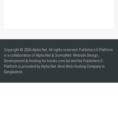
Copyright © 2026 Alpha Net, All rights reserved. Publishers E-Platform
is a collaboration of Alpha Net & SomoyNet.
Website Design
,
Development & Hosting for books.com.bd and the Publishers E-
Platform is provided by Alpha Net. Best
Web Hosting Company in
Bangladesh
.