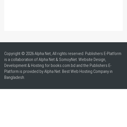
Copyright © 2026 Alpha Net, All rights reserved. Publishers E-Platform
is a collaboration of Alpha Net & SomoyNet.
Website Design
,
Development & Hosting for books.com.bd and the Publishers E-
Platform is provided by Alpha Net. Best
Web Hosting Company in
Bangladesh
.