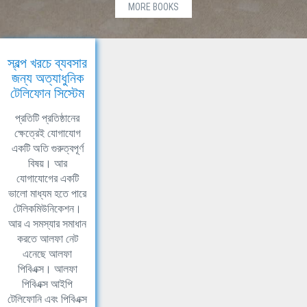
MORE BOOKS
স্বল্প খরচে ব্যবসার
জন্য অত্যাধুনিক
টেলিফোন সিস্টেম
প্রতিটি প্রতিষ্ঠানের
ক্ষেত্রেই যোগাযোগ
একটি অতি গুরুত্বপূর্ণ
বিষয়। আর
যোগাযোগের একটি
ভালো মাধ্যম হতে পারে
টেলিকমিউনিকেশন।
আর এ সমস্যার সমাধান
করতে আলফা নেট
এনেছে আলফা
পিবিএক্স। আলফা
পিবিএক্স আইপি
টেলিফোনি এবং পিবিএক্স