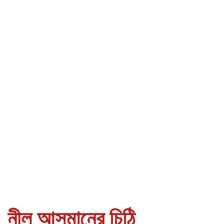
নীল আসমানের চিঠি