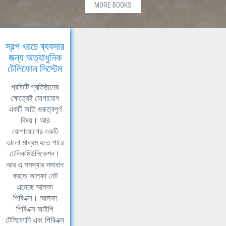
MORE BOOKS
স্বল্প খরচে ব্যবসার
জন্য অত্যাধুনিক
টেলিফোন সিস্টেম
প্রতিটি প্রতিষ্ঠানের
ক্ষেত্রেই যোগাযোগ
একটি অতি গুরুত্বপূর্ণ
বিষয়। আর
যোগাযোগের একটি
ভালো মাধ্যম হতে পারে
টেলিকমিউনিকেশন।
আর এ সমস্যার সমাধান
করতে আলফা নেট
এনেছে আলফা
পিবিএক্স। আলফা
পিবিএক্স আইপি
টেলিফোনি এবং পিবিএক্স