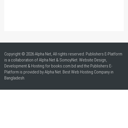
Copyright © 2026 Alpha Net, All rights reserved. Publishers E-Platform
is a collaboration of Alpha Net & SomoyNet.
Website Design
,
Development & Hosting for books.com.bd and the Publishers E-
Platform is provided by Alpha Net. Best
Web Hosting Company in
Bangladesh
.