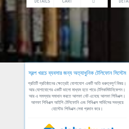
DETAILS
CART
DETA
স্বল্প খরচে ব্যবসার জন্য অত্যাধুনিক টেলিফোন সিস্টেম
প্রতিটি প্রতিষ্ঠানের ক্ষেত্রেই যোগাযোগ একটি অতি গুরুত্বপূর্ণ বিষয়।
আর যোগাযোগের একটি ভালো মাধ্যম হতে পারে টেলিকমিউনিকেশন।
আর এ সমস্যার সমাধান করতে আলফা নেট এনেছে আলফা পিবিএক্স।
আলফা পিবিএক্স আইপি টেলিফোনি এবং পিবিএক্স সার্ভিসের সবন্বয়ে
হোস্টেড পিবিএক্স সেবা প্রদান করে।