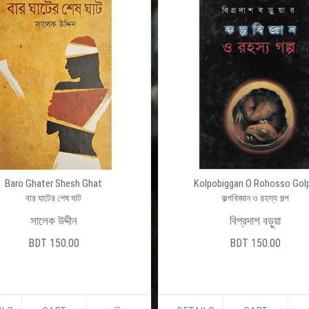
Baro Ghater Shesh Ghat
Kolpobiggan O Rohosso Gol
বার ঘাটের শেষ ঘাট
কল্পবিজ্ঞান ও রহস্য গল্প
সালেক উদ্দীন
বিপ্রদাশ বড়ুয়া
BDT 150.00
BDT 150.00