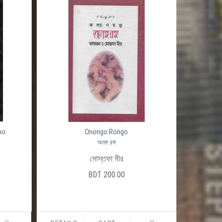
po
Onongo Rongo
অনঙ্গ রঙ্গ
মোস্তফা মীর
BDT 200.00