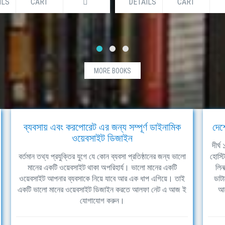
ILS
CART
DETAILS
CART
MORE BOOKS
ব্যবসায় এবং করপোরেট এর জন্য সম্পূর্ণ ডাইনামিক
দেশ
ওয়েবসাইট ডিজাইন
দীর্
বর্তমান তথ্য প্রযুক্তির যুগে যে কোন ব্যবসা প্রতিষ্ঠানের জন্য ভালো
হোস্ট
মানের একটি ওয়েবসাইট থাকা অপরিহার্য। ভালো মানের একটি
লিন
ওয়েবসাইট আপনার ব্যবসাকে নিয়ে যাবে আর এক ধাপ এগিয়ে। তাই
ডাটা
একটি ভালো মানের ওয়েবসাইট ডিজাইন করতে আলফা নেট এ আজ ই
আল
যোগাযোগ করুন।