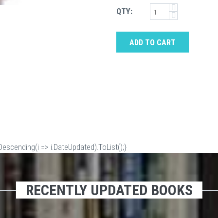
QTY:
ADD TO CART
scending(i => i.DateUpdated).ToList();}
RECENTLY UPDATED BOOKS