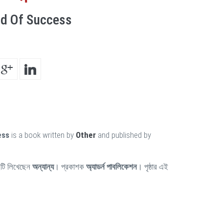
nd Of Success
ess
is a book written by
Other
and published by
টি লিখেছেন
অন্যান্য
। প্রকাশক
অ্যাডর্ন পাবলিকেশন
। পৃষ্ঠার এই