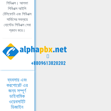
পিবিএক্স। আলফা
পিবিএক্স আইপি
টেলিফোনি এবং পিবিএক্স
সার্ভিসের সবন্বয়ে
হোস্টেড পিবিএক্স সেবা
প্রদান করে।
+8809613820202
ব্যবসায় এবং
করপোরেট এর
জন্য সম্পূর্ণ
ডাইনামিক
ওয়েবসাইট
ডিজাইন