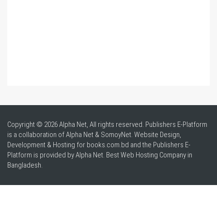
Copyright © 2026 Alpha Net, All rights reserved. Publishers E-Platform
is a collaboration of Alpha Net & SomoyNet.
Website Design
,
Development & Hosting for books.com.bd and the Publishers E-
Platform is provided by Alpha Net. Best
Web Hosting Company in
Bangladesh
.