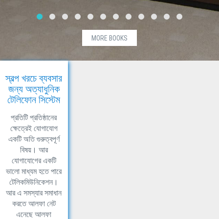
MORE BOOKS
স্বল্প খরচে ব্যবসার
জন্য অত্যাধুনিক
টেলিফোন সিস্টেম
প্রতিটি প্রতিষ্ঠানের
ক্ষেত্রেই যোগাযোগ
একটি অতি গুরুত্বপূর্ণ
বিষয়। আর
যোগাযোগের একটি
ভালো মাধ্যম হতে পারে
টেলিকমিউনিকেশন।
আর এ সমস্যার সমাধান
করতে আলফা নেট
এনেছে আলফা