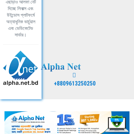
এছাড়াও আলফা নেট
দিচ্ছে লিনাক্স এবং
উইন্ডোস প্লাটফর্মে
অত্যাধুনিক ভার্চুয়াল
এবং ডেডিকেটেড
সার্ভার।
+8809613250250