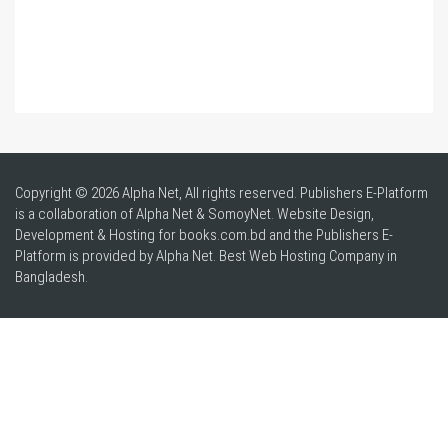
Copyright © 2026 Alpha Net, All rights reserved. Publishers E-Platform
is a collaboration of Alpha Net & SomoyNet.
Website Design
,
Development & Hosting for books.com.bd and the Publishers E-
Platform is provided by Alpha Net. Best
Web Hosting Company in
Bangladesh
.