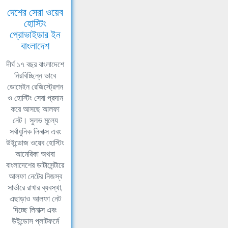
দেশের সেরা ওয়েব
হোস্টিং
প্রোভাইডার ইন
বাংলাদেশ
দীর্ঘ ১৭ বছর বাংলাদেশে
নিরবিচ্ছিন্ন ভাবে
ডোমেইন রেজিস্ট্রেশন
ও হোস্টিং সেবা প্রদান
করে আসছে আলফা
নেট। সুলভ মূল্যে
সর্বাধুনিক লিনাক্স এবং
উইন্ডোজ ওয়েব হোস্টিং
আমেরিকা অথবা
বাংলাদেশের ডাটাসেন্টারে
আলফা নেটের নিজস্ব
সার্ভারে রাখার ব্যবস্থা,
এছাড়াও আলফা নেট
দিচ্ছে লিনাক্স এবং
উইন্ডোস প্লাটফর্মে