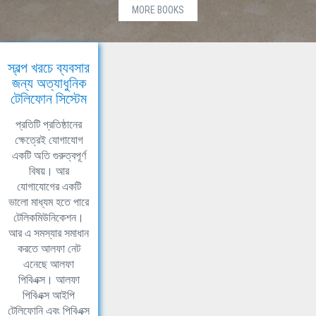
MORE BOOKS
স্বল্প খরচে ব্যবসার
জন্য অত্যাধুনিক
টেলিফোন সিস্টেম
প্রতিটি প্রতিষ্ঠানের
ক্ষেত্রেই যোগাযোগ
একটি অতি গুরুত্বপূর্ণ
বিষয়। আর
যোগাযোগের একটি
ভালো মাধ্যম হতে পারে
টেলিকমিউনিকেশন।
আর এ সমস্যার সমাধান
করতে আলফা নেট
এনেছে আলফা
পিবিএক্স। আলফা
পিবিএক্স আইপি
টেলিফোনি এবং পিবিএক্স