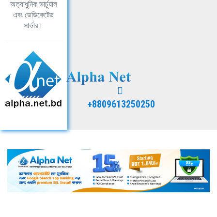
অত্যাধুনিক ভার্চুয়াল
এবং ডেডিকেটেড
সার্ভার।
+8809613250250