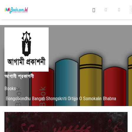
আগামী প্রকাশনী
Books
/
Bongobondhu Bangali Shongskriti Oitijjo O Somokalin Bhabna