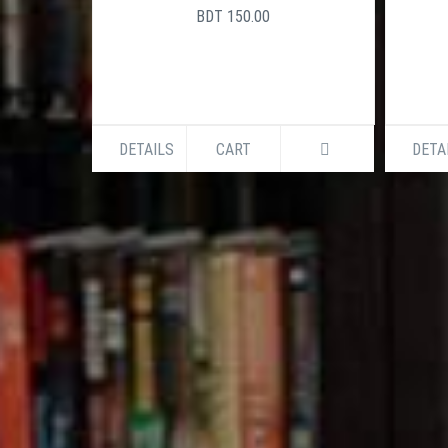
+880961
BDT 150.00
DETAILS
CART
DETA