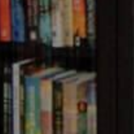
ASKING/NONMASKING SMS IN BAN
anced SMS service provider in Bangladesh with multiple s
PI, OTP SMS, SMS Gateway,
SMS Marketing
, Masking SMS
ides a powerful and easy-to-use SMS API for developers. 
tware Applications & Websites. You can also send SMS m
 Web Panel (Dashboard). Fast and easy to use SMS Gatew
marketing, ISP & NGO in Bangladesh.
Alpha SMS
also off
orate applications.