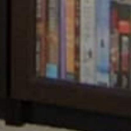
oks.
rn