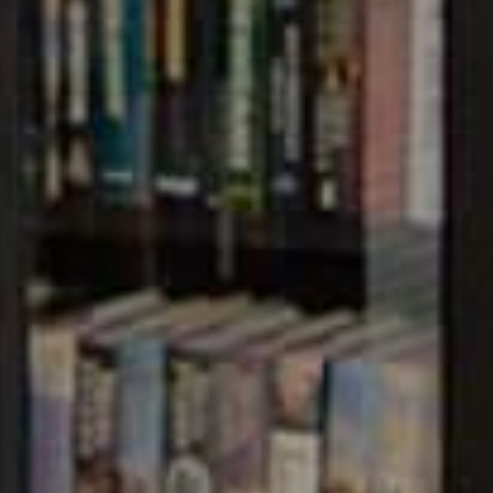
GLADESH
ervices such
, Non-
Easy
essages
ay for School,
ers API