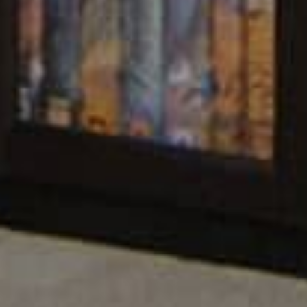
29,332
BOOKS
t of legends.
A complete online catalog of Bangla bo
Poets of the
From the everlasting classics to mode
e.
literature of the future generation.