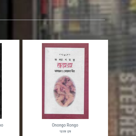
েশ
ন ও
ুনিক
ের
ড়াও
ক
po
Onongo Rongo
অনঙ্গ রঙ্গ