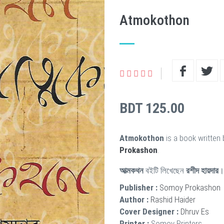
Atmokothon
BDT 125.00
Atmokothon
is a book written
Prokashon
.
আত্মকথন
বইটি লিখেছেন
রশীদ হায়দার
।
Publisher :
Somoy Prokashon
Author :
Rashid Haider
Cover Designer :
Dhruv Es
Printer :
Somoy Printers