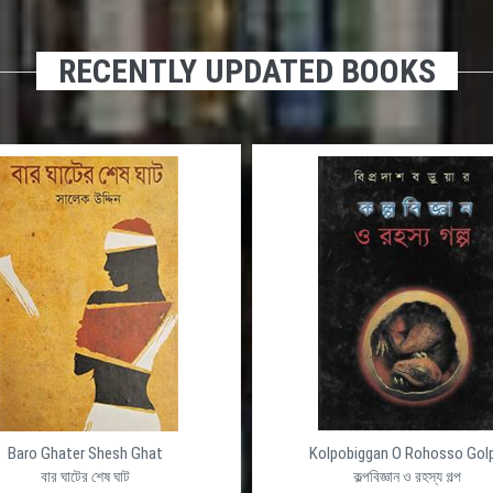
RECENTLY UPDATED BOOKS
্ণ ডাইনামিক
দেশের সেরা ওয়েব হোস্টিং প্রোভাইডার ইন বাংলাদ
দীর্ঘ ১৭ বছর বাংলাদেশে নিরবিচ্ছিন্ন ভাবে ডোমেইন রেজিস্ট্রেশ
ষ্ঠানের জন্য ভালো
হোস্টিং সেবা প্রদান করে আসছে আলফা নেট। সুলভ মূল্যে সর্বাধ
ো মানের একটি
লিনাক্স এবং উইন্ডোজ ওয়েব হোস্টিং আমেরিকা অথবা বাংলাদেশ
ধাপ এগিয়ে। তাই
ডাটাসেন্টারে আলফা নেটের নিজস্ব সার্ভারে রাখার ব্যবস্থা, এছা
লফা নেট এ আজ ই
আলফা নেট দিচ্ছে লিনাক্স এবং উইন্ডোস প্লাটফর্মে অত্যাধুনি
ভার্চুয়াল এবং ডেডিকেটেড সার্ভার।
Baro Ghater Shesh Ghat
Kolpobiggan O Rohosso Gol
বার ঘাটের শেষ ঘাট
কল্পবিজ্ঞান ও রহস্য গল্প