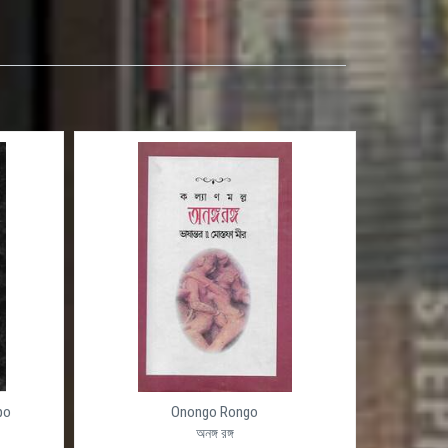
po
Onongo Rongo
অনঙ্গ রঙ্গ