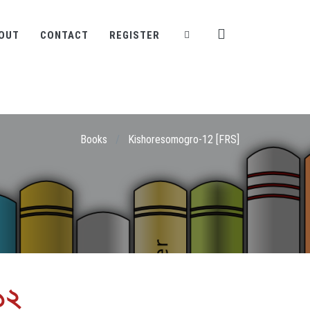
OUT
CONTACT
REGISTER
Books
/
Kishoresomogro-12 [FRS]
১২