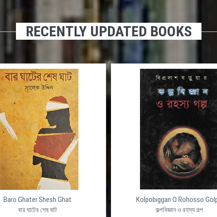
RECENTLY UPDATED BOOKS
Baro Ghater Shesh Ghat
Kolpobiggan O Rohosso Gol
বার ঘাটের শেষ ঘাট
কল্পবিজ্ঞান ও রহস্য গল্প