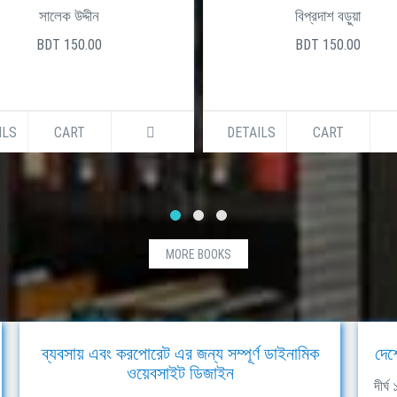
সালেক উদ্দীন
বিপ্রদাশ বড়ুয়া
BDT 150.00
BDT 150.00
ILS
CART
DETAILS
CART
MORE BOOKS
ব্যবসায় এবং করপোরেট এর জন্য সম্পূর্ণ ডাইনামিক
দেশ
ওয়েবসাইট ডিজাইন
দীর্