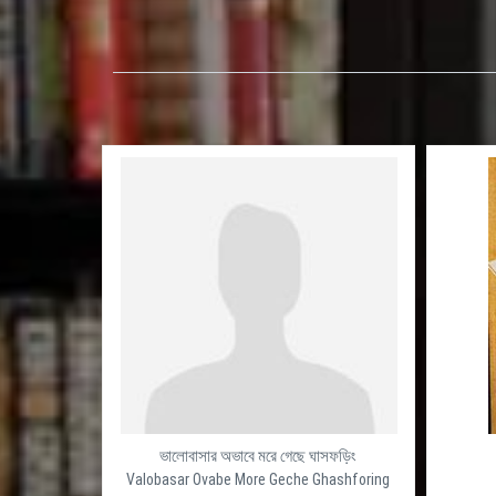
ভালোবাসার অভাবে মরে গেছে ঘাসফড়িং
Valobasar Ovabe More Geche Ghashforing