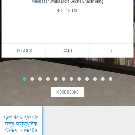
Valobasar Ovabe More Geche Ghashforing
BDT 150.00
DETAILS
CART
MORE BOOKS
স্বল্প খরচে ব্যবসার
জন্য অত্যাধুনিক
টেলিফোন সিস্টেম