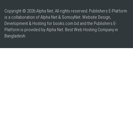
Copyright © 2026 Alpha Net, All rights reserved. Publishers E-Platform
is a collaboration of Alpha Net & SomoyNet.
Website Design
,
Development & Hosting for books.com.bd and the Publishers E-
Platform is provided by Alpha Net. Best
Web Hosting Company in
Bangladesh
.