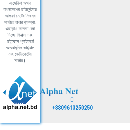
আমেরিকা অথবা
বাংলাদেশের ডাটাসেন্টারে
আলফা নেটের নিজস্ব
সার্ভারে রাখার ব্যবস্থা,
এছাড়াও আলফা নেট
দিচ্ছে লিনাক্স এবং
উইন্ডোস প্লাটফর্মে
অত্যাধুনিক ভার্চুয়াল
এবং ডেডিকেটেড
সার্ভার।
+8809613250250