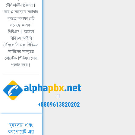
টেলিকমিউনিকেশন।
আর এ সমস্যার সমাধান
করতে আলফা নেট
এনেছে আলফা
পিবিএক্স। আলফা
পিবিএক্স আইপি
টেলিফোনি এবং পিবিএক্স
সার্ভিসের সবন্বয়ে
হোস্টেড পিবিএক্স সেবা
প্রদান করে।
+8809613820202
ব্যবসায় এবং
করপোরেট এর