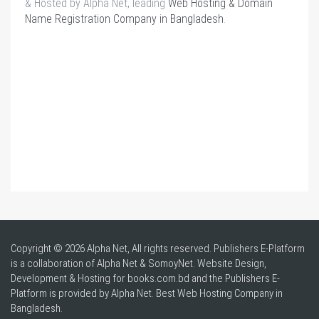
& Hosted by Alpha Net, leading
Web Hosting & Domain
Name Registration Company in Bangladesh
.
Copyright © 2026 Alpha Net, All rights reserved. Publishers E-Platform
is a collaboration of Alpha Net & SomoyNet.
Website Design
,
Development & Hosting for books.com.bd and the Publishers E-
Platform is provided by Alpha Net. Best
Web Hosting Company in
Bangladesh
.