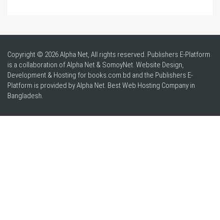
Copyright © 2026 Alpha Net, All rights reserved. Publishers E-Platform
is a collaboration of Alpha Net & SomoyNet.
Website Design
,
Development & Hosting for books.com.bd and the Publishers E-
Platform is provided by Alpha Net. Best
Web Hosting Company in
Bangladesh
.