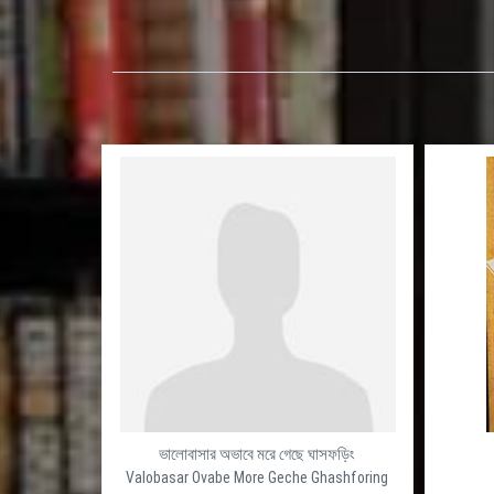
ভালোবাসার অভাবে মরে গেছে ঘাসফড়িং
Valobasar Ovabe More Geche Ghashforing