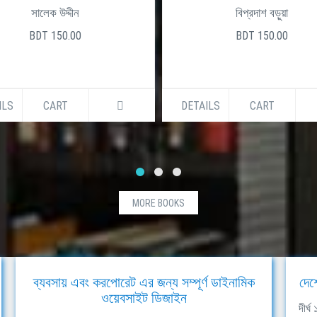
সালেক উদ্দীন
বিপ্রদাশ বড়ুয়া
BDT 150.00
BDT 150.00
ILS
CART
DETAILS
CART
MORE BOOKS
ব্যবসায় এবং করপোরেট এর জন্য সম্পূর্ণ ডাইনামিক
দেশ
ওয়েবসাইট ডিজাইন
দীর্