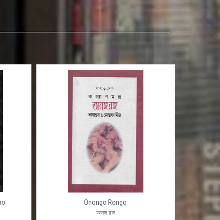
po
Onongo Rongo
অনঙ্গ রঙ্গ