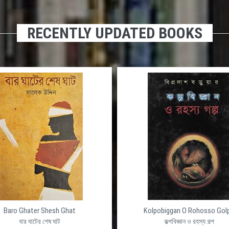
RECENTLY UPDATED BOOKS
Baro Ghater Shesh Ghat
Kolpobiggan O Rohosso Gol
বার ঘাটের শেষ ঘাট
কল্পবিজ্ঞান ও রহস্য গল্প