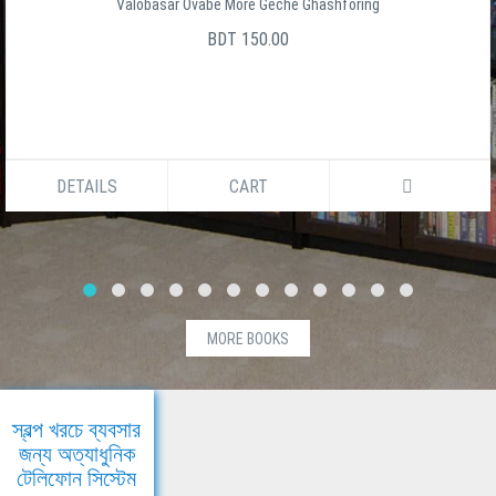
Valobasar Ovabe More Geche Ghashforing
BDT 150.00
DETAILS
CART
MORE BOOKS
স্বল্প খরচে ব্যবসার
জন্য অত্যাধুনিক
টেলিফোন সিস্টেম