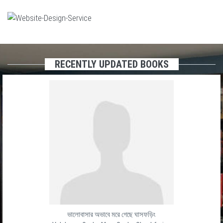
RECENTLY UPDATED BOOKS
ভালোবাসার অভাবে মরে গেছে ঘাসফড়িং