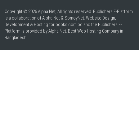
Copyright © 2026 Alpha Net, All rights reserved. Publishers E-Platform
is a collaboration of Alpha Net & SomoyNet.
Website Design
,
Development & Hosting for books.com.bd and the Publishers E-
Platform is provided by Alpha Net. Best
Web Hosting Company in
Bangladesh
.