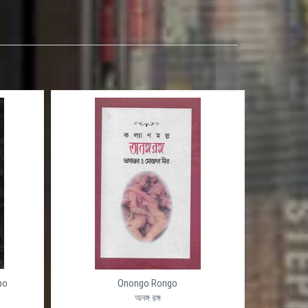
po
Onongo Rongo
অনঙ্গ রঙ্গ