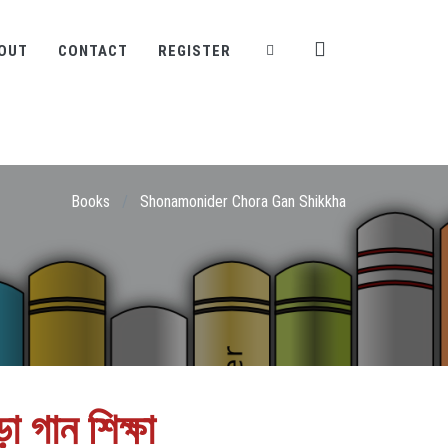
OUT
CONTACT
REGISTER
Books
/
Shonamonider Chora Gan Shikkha
 গান শিক্ষা