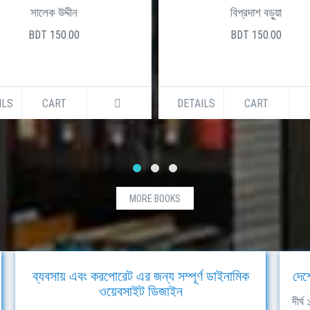
সালেক উদ্দীন
বিপ্রদাশ বড়ুয়া
BDT 150.00
BDT 150.00
ILS
CART
DETAILS
CART
MORE BOOKS
ব্যবসায় এবং করপোরেট এর জন্য সম্পূর্ণ ডাইনামিক
দেশ
ওয়েবসাইট ডিজাইন
দীর্