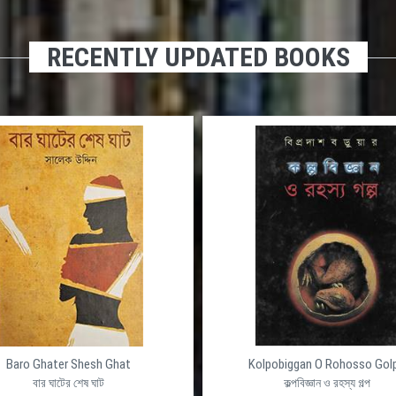
RECENTLY UPDATED BOOKS
Baro Ghater Shesh Ghat
Kolpobiggan O Rohosso Gol
বার ঘাটের শেষ ঘাট
কল্পবিজ্ঞান ও রহস্য গল্প