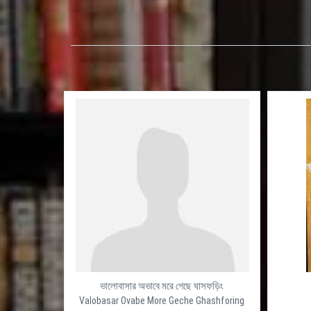
ভালোবাসার অভাবে মরে গেছে ঘাসফড়িং
Valobasar Ovabe More Geche Ghashforing