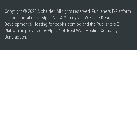
Copyright © 2026 Alpha Net, All rights reserved. Publishers E-Platform
is a collaboration of Alpha Net & SomoyNet.
Website Design
,
Development & Hosting for books.com.bd and the Publishers E-
Platform is provided by Alpha Net. Best
Web Hosting Company in
Bangladesh
.