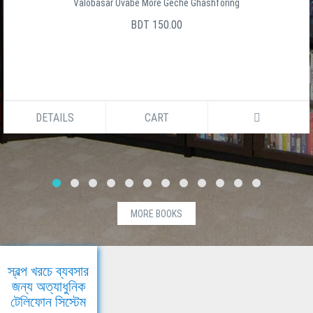
Valobasar Ovabe More Geche Ghashforing
BDT 150.00
DETAILS
CART
MORE BOOKS
স্বল্প খরচে ব্যবসার
জন্য অত্যাধুনিক
টেলিফোন সিস্টেম