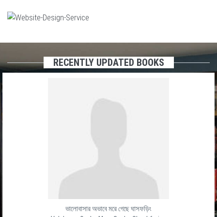
RECENTLY UPDATED BOOKS
ভালোবাসার অভাবে মরে গেছে ঘাসফড়িং