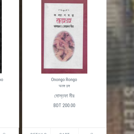
po
Onongo Rongo
অনঙ্গ রঙ্গ
মোস্তফা মীর
BDT 200.00