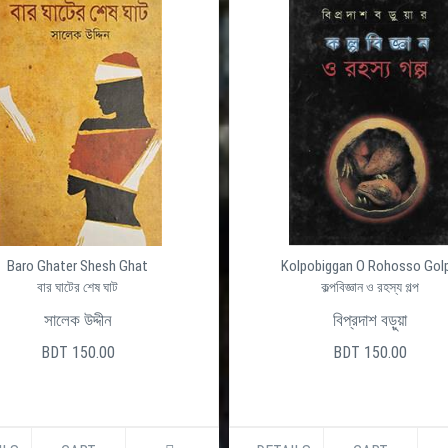
Baro Ghater Shesh Ghat
Kolpobiggan O Rohosso Gol
বার ঘাটের শেষ ঘাট
কল্পবিজ্ঞান ও রহস্য গল্প
সালেক উদ্দীন
বিপ্রদাশ বড়ুয়া
BDT 150.00
BDT 150.00