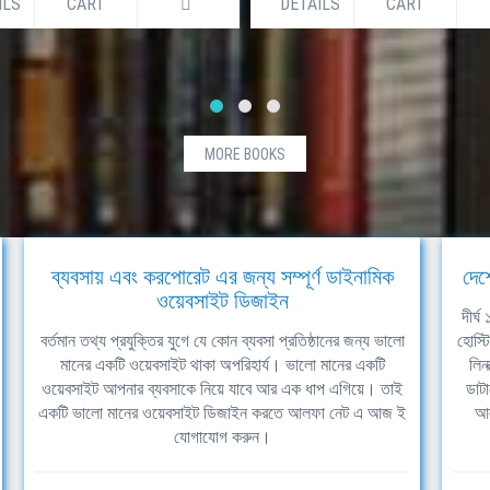
ILS
CART
DETAILS
CART
MORE BOOKS
ব্যবসায় এবং করপোরেট এর জন্য সম্পূর্ণ ডাইনামিক
দেশ
ওয়েবসাইট ডিজাইন
দীর্
বর্তমান তথ্য প্রযুক্তির যুগে যে কোন ব্যবসা প্রতিষ্ঠানের জন্য ভালো
হোস্ট
মানের একটি ওয়েবসাইট থাকা অপরিহার্য। ভালো মানের একটি
লিন
ওয়েবসাইট আপনার ব্যবসাকে নিয়ে যাবে আর এক ধাপ এগিয়ে। তাই
ডাটা
একটি ভালো মানের ওয়েবসাইট ডিজাইন করতে আলফা নেট এ আজ ই
আল
যোগাযোগ করুন।