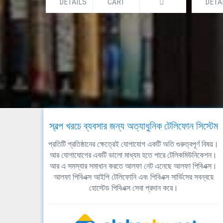
DETAILS
CART
DETA
স্বল্প খরচে ব্যবসার জন্য অত্যাধুনিক টেলিফোন সিস্টেম
প্রতিটি প্রতিষ্ঠানের ক্ষেত্রেই যোগাযোগ একটি অতি গুরুত্বপূর্ণ বিষয়।
আর যোগাযোগের একটি ভালো মাধ্যম হতে পারে টেলিকমিউনিকেশন।
আর এ সমস্যার সমাধান করতে আলফা নেট এনেছে আলফা পিবিএক্স।
আলফা পিবিএক্স আইপি টেলিফোনি এবং পিবিএক্স সার্ভিসের সবন্বয়ে
হোস্টেড পিবিএক্স সেবা প্রদান করে।