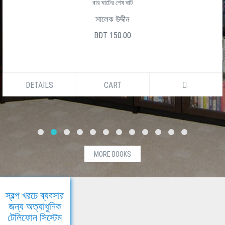
বার ঘাটের শেষ ঘাট
সালেক উদ্দীন
BDT 150.00
DETAILS
CART
MORE BOOKS
স্বল্প খরচে ব্যবসার
জন্য অত্যাধুনিক
টেলিফোন সিস্টেম