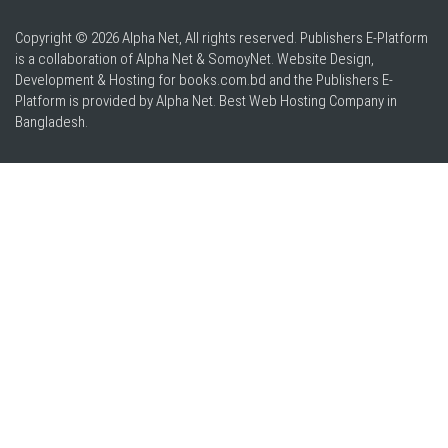
Copyright © 2026 Alpha Net, All rights reserved. Publishers E-Platform
is a collaboration of Alpha Net & SomoyNet.
Website Design
,
Development & Hosting for books.com.bd and the Publishers E-
Platform is provided by Alpha Net. Best
Web Hosting Company in
Bangladesh
.