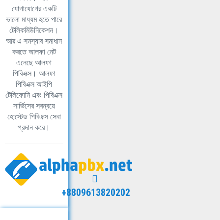
যোগাযোগের একটি
ভালো মাধ্যম হতে পারে
টেলিকমিউনিকেশন।
আর এ সমস্যার সমাধান
করতে আলফা নেট
এনেছে আলফা
পিবিএক্স। আলফা
পিবিএক্স আইপি
টেলিফোনি এবং পিবিএক্স
সার্ভিসের সবন্বয়ে
হোস্টেড পিবিএক্স সেবা
প্রদান করে।
+8809613820202