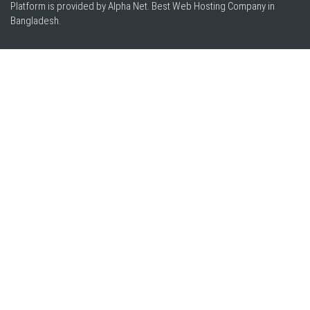
Platform is provided by Alpha Net. Best
Web Hosting Company in
Bangladesh
.