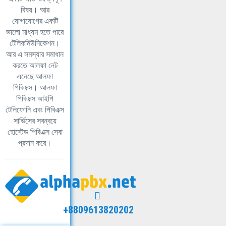
বিষয়। আর
যোগাযোগের একটি
ভালো মাধ্যম হতে পারে
টেলিকমিউনিকেশন।
আর এ সমস্যার সমাধান
করতে আলফা নেট
এনেছে আলফা
পিবিএক্স। আলফা
পিবিএক্স আইপি
টেলিফোনি এবং পিবিএক্স
সার্ভিসের সবন্বয়ে
হোস্টেড পিবিএক্স সেবা
প্রদান করে।
+8809613820202