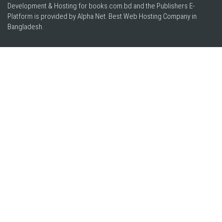
Development & Hosting for books.com.bd and the Publishers E-
Platform is provided by Alpha Net. Best
Web Hosting Company in
Bangladesh
.