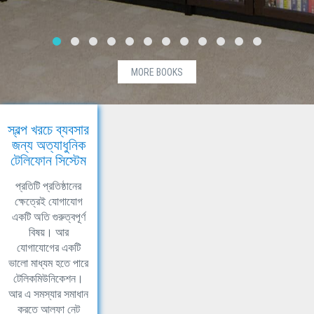
MORE BOOKS
স্বল্প খরচে ব্যবসার
জন্য অত্যাধুনিক
টেলিফোন সিস্টেম
প্রতিটি প্রতিষ্ঠানের
ক্ষেত্রেই যোগাযোগ
একটি অতি গুরুত্বপূর্ণ
বিষয়। আর
যোগাযোগের একটি
ভালো মাধ্যম হতে পারে
টেলিকমিউনিকেশন।
আর এ সমস্যার সমাধান
করতে আলফা নেট