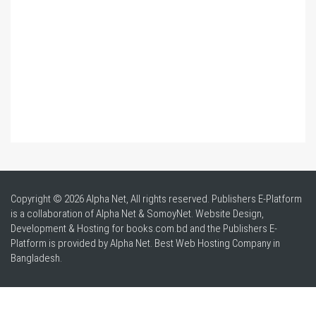
Copyright © 2026 Alpha Net, All rights reserved. Publishers E-Platform
is a collaboration of Alpha Net & SomoyNet.
Website Design
,
Development & Hosting for books.com.bd and the Publishers E-
Platform is provided by Alpha Net. Best
Web Hosting Company in
Bangladesh
.