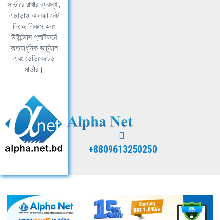
সার্ভারে রাখার ব্যবস্থা,
এছাড়াও আলফা নেট
দিচ্ছে লিনাক্স এবং
উইন্ডোস প্লাটফর্মে
অত্যাধুনিক ভার্চুয়াল
এবং ডেডিকেটেড
সার্ভার।
+8809613250250