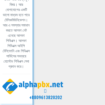
বিষয়। আর
যোগাযোগের একটি
ভালো মাধ্যম হতে পারে
টেলিকমিউনিকেশন।
আর এ সমস্যার সমাধান
করতে আলফা নেট
এনেছে আলফা
পিবিএক্স। আলফা
পিবিএক্স আইপি
টেলিফোনি এবং পিবিএক্স
সার্ভিসের সবন্বয়ে
হোস্টেড পিবিএক্স সেবা
প্রদান করে।
+8809613820202