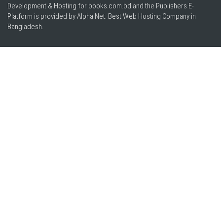
Development & Hosting for books.com.bd and the Publishers E-
Platform is provided by Alpha Net. Best
Web Hosting Company in
Bangladesh
.