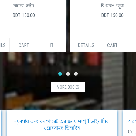
সালেক উদ্দীন
বিপ্রদাশ বড়ুয়া
BDT 150.00
BDT 150.00
ILS
CART
DETAILS
CART
MORE BOOKS
ব্যবসায় এবং করপোরেট এর জন্য সম্পূর্ণ ডাইনামিক
দেশ
ওয়েবসাইট ডিজাইন
দীর্