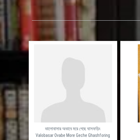
ভালোবাসার অভাবে মরে গেছে ঘাসফড়িং
Valobasar Ovabe More Geche Ghashforing