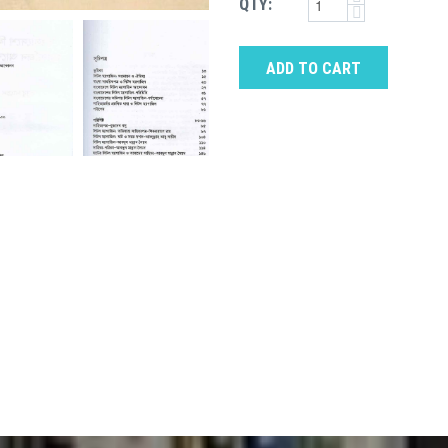
QTY:
ADD TO CART