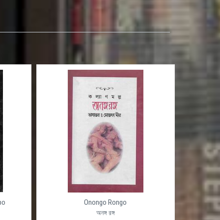
po
Onongo Rongo
অনঙ্গ রঙ্গ