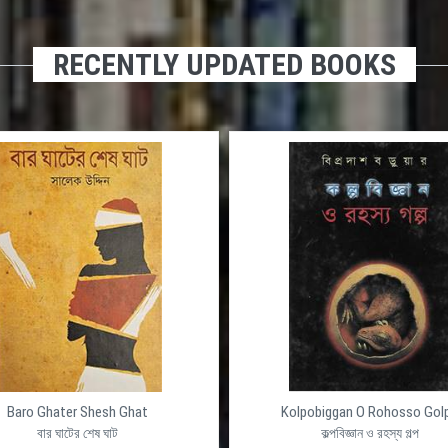
RECENTLY UPDATED BOOKS
Baro Ghater Shesh Ghat
Kolpobiggan O Rohosso Gol
বার ঘাটের শেষ ঘাট
কল্পবিজ্ঞান ও রহস্য গল্প