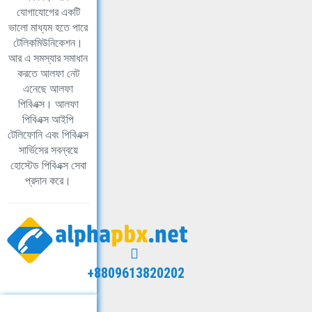
যোগাযোগের একটি
ভালো মাধ্যম হতে পারে
টেলিকমিউনিকেশন।
আর এ সমস্যার সমাধান
করতে আলফা নেট
এনেছে আলফা
পিবিএক্স। আলফা
পিবিএক্স আইপি
টেলিফোনি এবং পিবিএক্স
সার্ভিসের সবন্বয়ে
হোস্টেড পিবিএক্স সেবা
প্রদান করে।
+8809613820202