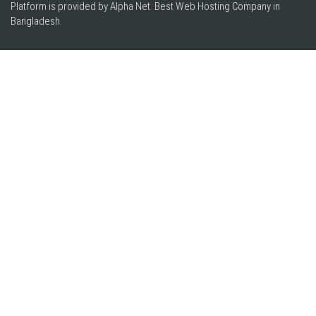
Platform is provided by Alpha Net. Best
Web Hosting Company in
Bangladesh
.