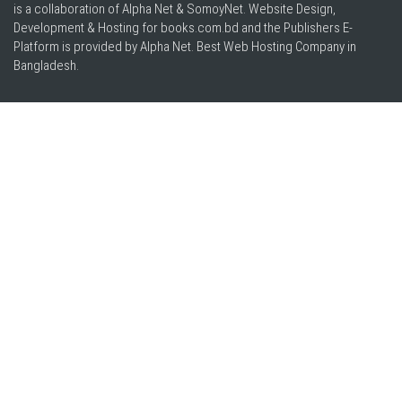
is a collaboration of Alpha Net & SomoyNet.
Website Design
,
Development & Hosting for books.com.bd and the Publishers E-
Platform is provided by Alpha Net. Best
Web Hosting Company in
Bangladesh
.