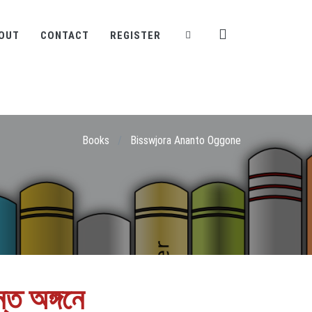
OUT
CONTACT
REGISTER
Books
/
Bisswjora Ananto Oggone
্ত অঙ্গনে