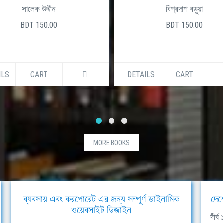
সালেক উদ্দীন
বিপ্রদাশ বড়ুয়া
BDT 150.00
BDT 150.00
ILS
CART
DETAILS
CART
MORE BOOKS
ব্যবসায় এবং করপোরেট এর জন্য সম্পূর্ণ ডাইনামিক
দেশ
ওয়েবসাইট ডিজাইন
দীর্