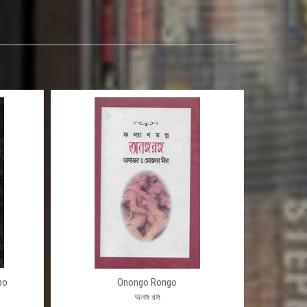
po
Onongo Rongo
অনঙ্গ রঙ্গ