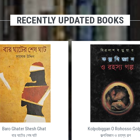
RECENTLY UPDATED BOOKS
Baro Ghater Shesh Ghat
Kolpobiggan O Rohosso Gol
বার ঘাটের শেষ ঘাট
কল্পবিজ্ঞান ও রহস্য গল্প