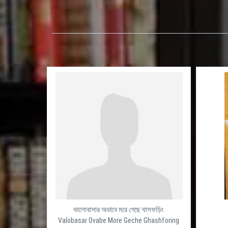
ভালোবাসার অভাবে মরে গেছে ঘাসফড়িং
Valobasar Ovabe More Geche Ghashforing