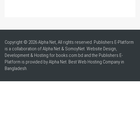
Copyright © 2026 Alpha Net, All rights reserved. Publishers E-Platform
is a collaboration of Alpha Net & SomoyNet.
Website Design
,
Development & Hosting for books.com.bd and the Publishers E-
Platform is provided by Alpha Net. Best
Web Hosting Company in
Bangladesh
.