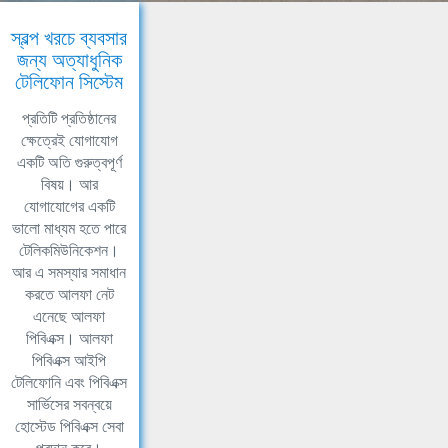
স্বল্প খরচে ব্যবসার
জন্য অত্যাধুনিক
টেলিফোন সিস্টেম
প্রতিটি প্রতিষ্ঠানের
ক্ষেত্রেই যোগাযোগ
একটি অতি গুরুত্বপূর্ণ
বিষয়। আর
যোগাযোগের একটি
ভালো মাধ্যম হতে পারে
টেলিকমিউনিকেশন।
আর এ সমস্যার সমাধান
করতে আলফা নেট
এনেছে আলফা
পিবিএক্স। আলফা
পিবিএক্স আইপি
টেলিফোনি এবং পিবিএক্স
সার্ভিসের সবন্বয়ে
হোস্টেড পিবিএক্স সেবা