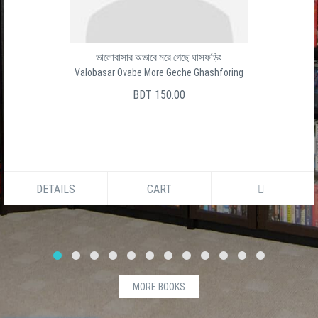
ভালোবাসার অভাবে মরে গেছে ঘাসফড়িং
Valobasar Ovabe More Geche Ghashforing
BDT 150.00
DETAILS
CART
MORE BOOKS