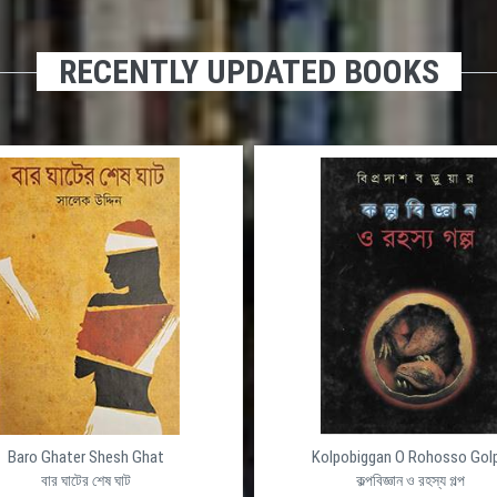
RECENTLY UPDATED BOOKS
Baro Ghater Shesh Ghat
Kolpobiggan O Rohosso Gol
বার ঘাটের শেষ ঘাট
কল্পবিজ্ঞান ও রহস্য গল্প