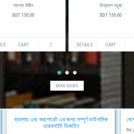
সালেক উদ্দীন
বিপ্রদাশ বড়ুয়া
BDT 150.00
BDT 150.00
ILS
CART
DETAILS
CART
MORE BOOKS
ব্যবসায় এবং করপোরেট এর জন্য সম্পূর্ণ ডাইনামিক
দেশ
ওয়েবসাইট ডিজাইন
দীর্