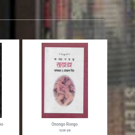
po
Onongo Rongo
অনঙ্গ রঙ্গ