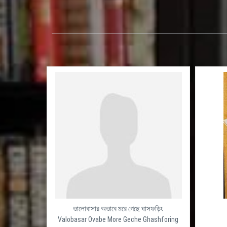
ভালোবাসার অভাবে মরে গেছে ঘাসফড়িং
Valobasar Ovabe More Geche Ghashforing