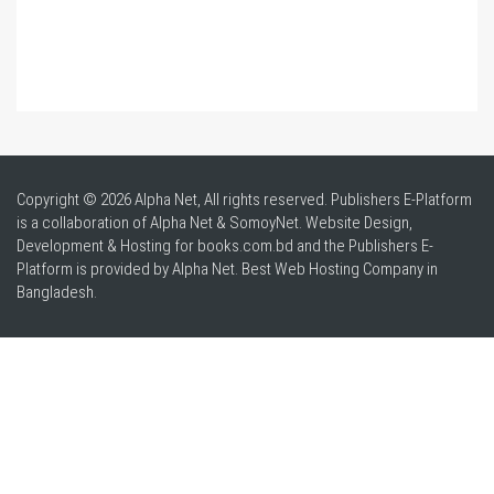
Copyright © 2026 Alpha Net, All rights reserved. Publishers E-Platform
is a collaboration of Alpha Net & SomoyNet.
Website Design
,
Development & Hosting for books.com.bd and the Publishers E-
Platform is provided by Alpha Net. Best
Web Hosting Company in
Bangladesh
.