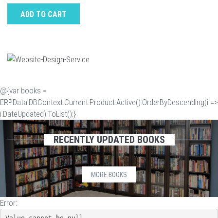
ADD TO CART
@{var books =
ERP.Data.DBContext.Current.Product.Active().OrderByDescending(i =>
i.DateUpdated).ToList();}
RECENTLY UPDATED BOOKS
MORE BOOKS
Error:
Value cannot be null.
