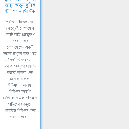
জন্য অত্যাধুনিক
টেলিফোন সিস্টেম
প্রতিটি প্রতিষ্ঠানের
ক্ষেত্রেই যোগাযোগ
একটি অতি গুরুত্বপূর্ণ
বিষয়। আর
যোগাযোগের একটি
ভালো মাধ্যম হতে পারে
টেলিকমিউনিকেশন।
আর এ সমস্যার সমাধান
করতে আলফা নেট
এনেছে আলফা
পিবিএক্স। আলফা
পিবিএক্স আইপি
টেলিফোনি এবং পিবিএক্স
সার্ভিসের সবন্বয়ে
হোস্টেড পিবিএক্স সেবা
প্রদান করে।