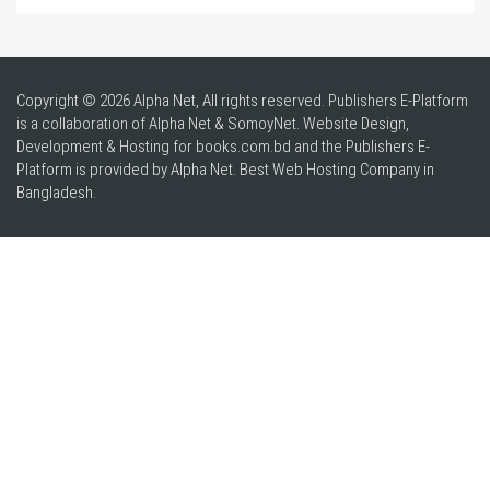
Copyright © 2026 Alpha Net, All rights reserved. Publishers E-Platform
is a collaboration of Alpha Net & SomoyNet.
Website Design
,
Development & Hosting for books.com.bd and the Publishers E-
Platform is provided by Alpha Net. Best
Web Hosting Company in
Bangladesh
.