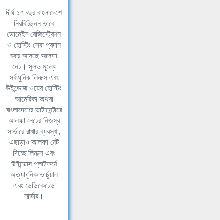
দীর্ঘ ১৭ বছর বাংলাদেশে
নিরবিচ্ছিন্ন ভাবে
ডোমেইন রেজিস্ট্রেশন
ও হোস্টিং সেবা প্রদান
করে আসছে আলফা
নেট। সুলভ মূল্যে
সর্বাধুনিক লিনাক্স এবং
উইন্ডোজ ওয়েব হোস্টিং
আমেরিকা অথবা
বাংলাদেশের ডাটাসেন্টারে
আলফা নেটের নিজস্ব
সার্ভারে রাখার ব্যবস্থা,
এছাড়াও আলফা নেট
দিচ্ছে লিনাক্স এবং
উইন্ডোস প্লাটফর্মে
অত্যাধুনিক ভার্চুয়াল
এবং ডেডিকেটেড
সার্ভার।